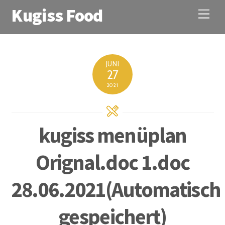
Kugiss Food
M
e
n
u
JUNI
27
2021
kugiss menüplan
Orignal.doc 1.doc
28.06.2021(Automatisch
gespeichert)