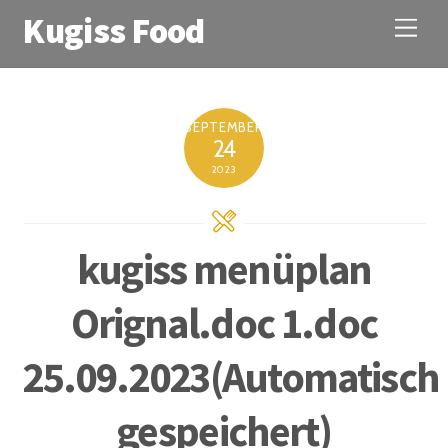
Kugiss Food
M
e
n
u
SEPTEMBER
24
2023
kugiss menüplan
Orignal.doc 1.doc
25.09.2023(Automatisch
gespeichert)