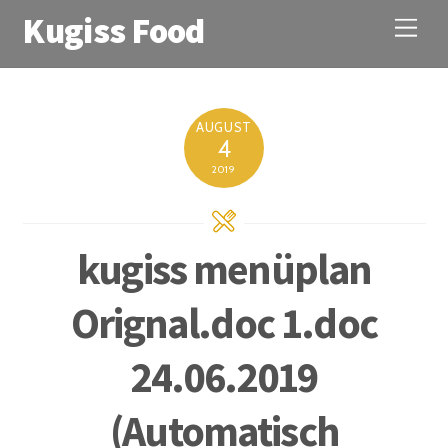
Kugiss Food
M
e
n
u
AUGUST
4
2019
kugiss menüplan
Orignal.doc 1.doc
24.06.2019
(Automatisch