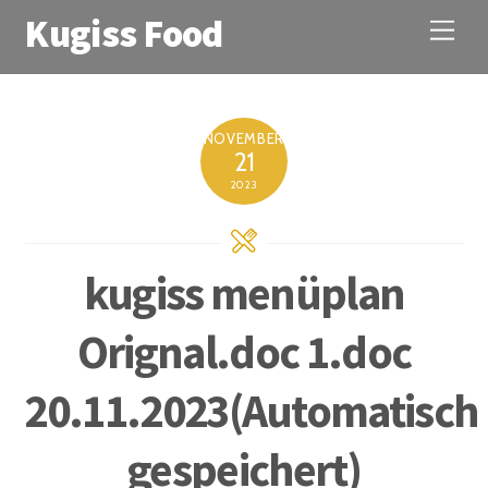
Kugiss Food
M
e
n
u
NOVEMBER
21
2023
kugiss menüplan
Orignal.doc 1.doc
20.11.2023(Automatisch
gespeichert)