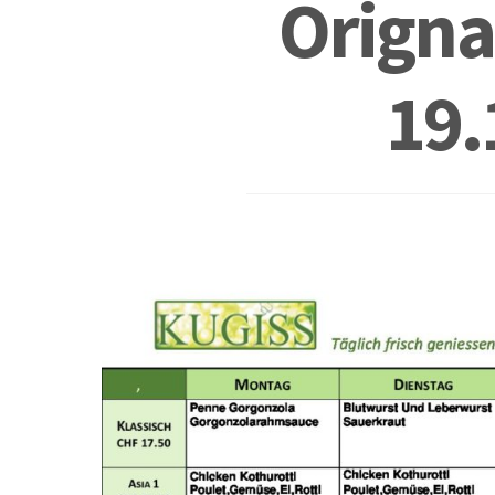
Origna
19.