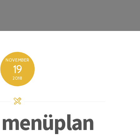
NOVEMBER
19
2018
s menüplan