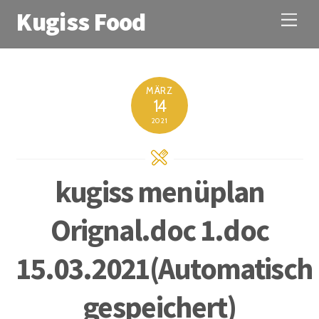
Kugiss Food
M
e
n
u
MÄRZ
14
2021
kugiss menüplan
Orignal.doc 1.doc
15.03.2021(Automatisch
gespeichert)