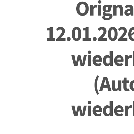
Origna
12.01.202
wiederh
(Aut
wiederh