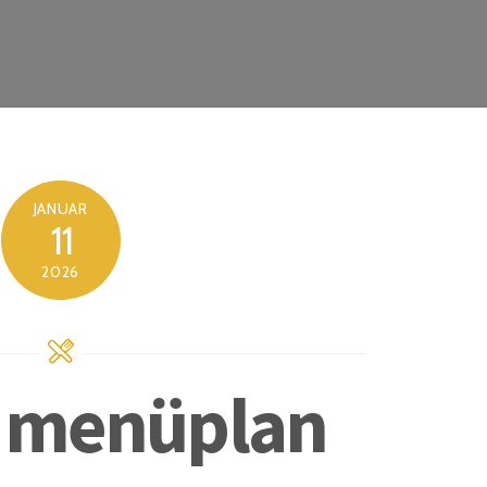
JANUAR
11
2026
s menüplan