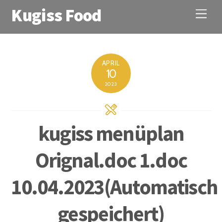
Kugiss Food
M
e
n
u
APRIL
10
2023
kugiss menüplan
Orignal.doc 1.doc
10.04.2023(Automatisch
gespeichert)