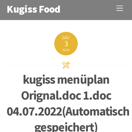
Kugiss Food
M
e
n
u
JULI
3
2022
kugiss menüplan
Orignal.doc 1.doc
04.07.2022(Automatisch
gespeichert)