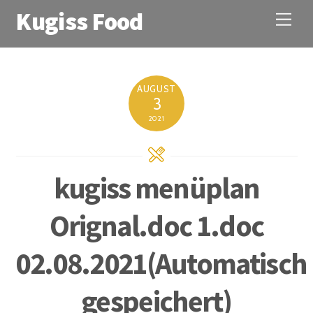
Kugiss Food
M
e
n
u
AUGUST
3
2021
kugiss menüplan
Orignal.doc 1.doc
02.08.2021(Automatisch
gespeichert)