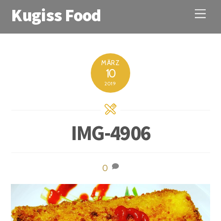
Kugiss Food
M
e
n
u
MÄRZ
10
2019
IMG-4906
0