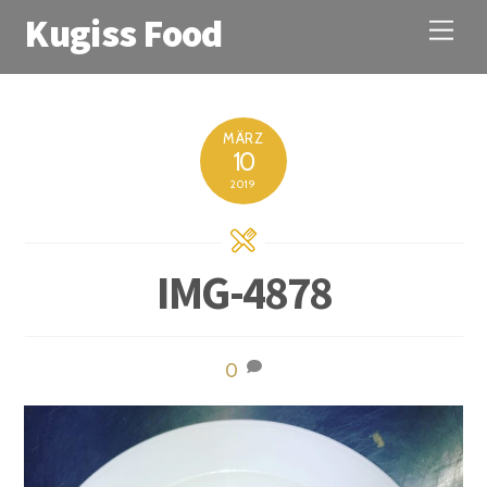
Kugiss Food
M
e
n
u
MÄRZ
10
2019
IMG-4878
0