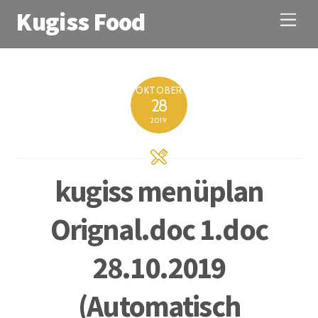
Kugiss Food
M
e
n
u
OKTOBER
28
2019
kugiss menüplan
Orignal.doc 1.doc
28.10.2019
(Automatisch