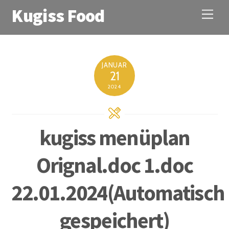
Kugiss Food
M
e
n
u
JANUAR
21
2024
kugiss menüplan
Orignal.doc 1.doc
22.01.2024(Automatisch
gespeichert)