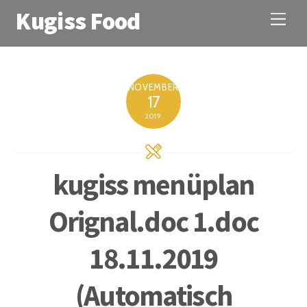
Kugiss Food
M
e
n
u
NOVEMBER
17
2019
kugiss menüplan
Orignal.doc 1.doc
18.11.2019
(Automatisch