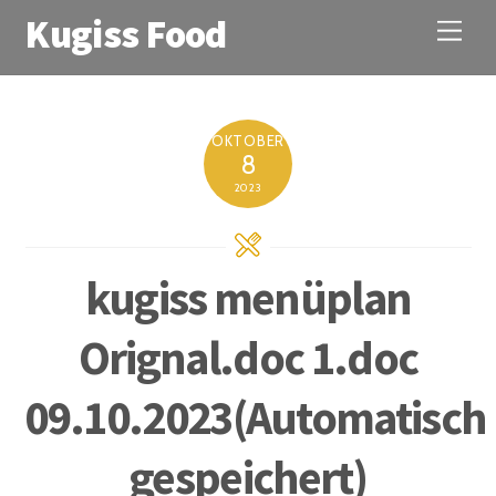
Kugiss Food
M
e
n
u
OKTOBER
8
2023
kugiss menüplan
Orignal.doc 1.doc
09.10.2023(Automatisch
gespeichert)