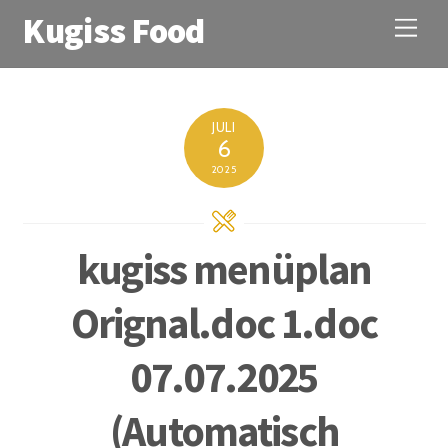
Kugiss Food
M
e
n
u
JULI
6
2025
kugiss menüplan
Orignal.doc 1.doc
07.07.2025
(Automatisch