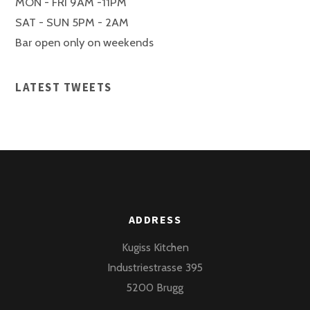
MON - FRI 9AM -11PM
SAT - SUN 5PM - 2AM
Bar open only on weekends
LATEST TWEETS
ADDRESS
Kugiss Kitchen
Industriestrasse 395
5200 Brugg