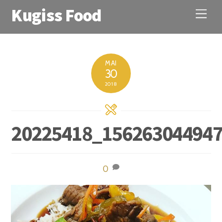
Kugiss Food
M
e
n
u
MAI
30
2018
20225418_15626304494
0