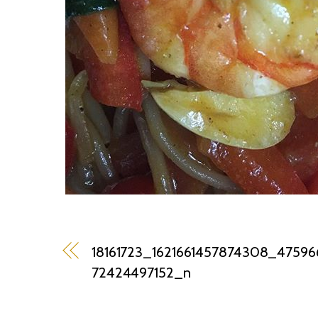
18161723_1621661457874308_4759
72424497152_n