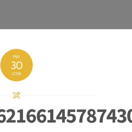
MAI
30
2018
6216614578743