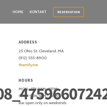
HOME
KONTAKT
RESERVATION
ADDRESS
25 Ohio St. Cleveland. MA
(912) 555-8900
themify.me
HOURS
08_4759660724
MON - FRI 9AM -11PM
SAT - SUN 5PM - 2AM
Bar open only on weekends